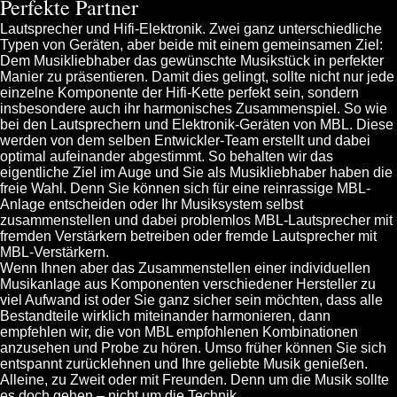
Perfekte Partner
Lautsprecher und Hifi-Elektronik. Zwei ganz unterschiedliche
Typen von Geräten, aber beide mit einem gemeinsamen Ziel:
Dem Musikliebhaber das gewünschte Musikstück in perfekter
Manier zu präsentieren. Damit dies gelingt, sollte nicht nur jede
einzelne Komponente der Hifi-Kette perfekt sein, sondern
insbesondere auch ihr harmonisches Zusammenspiel. So wie
bei den Lautsprechern und Elektronik-Geräten von MBL. Diese
werden von dem selben Entwickler-Team erstellt und dabei
optimal aufeinander abgestimmt. So behalten wir das
eigentliche Ziel im Auge und Sie als Musikliebhaber haben die
freie Wahl. Denn Sie können sich für eine reinrassige MBL-
Anlage entscheiden oder Ihr Musiksystem selbst
zusammenstellen und dabei problemlos MBL-Lautsprecher mit
fremden Verstärkern betreiben oder fremde Lautsprecher mit
MBL-Verstärkern.
Wenn Ihnen aber das Zusammenstellen einer individuellen
Musikanlage aus Komponenten verschiedener Hersteller zu
viel Aufwand ist oder Sie ganz sicher sein möchten, dass alle
Bestandteile wirklich miteinander harmonieren, dann
empfehlen wir, die von MBL empfohlenen Kombinationen
anzusehen und Probe zu hören. Umso früher können Sie sich
entspannt zurücklehnen und Ihre geliebte Musik genießen.
Alleine, zu Zweit oder mit Freunden. Denn um die Musik sollte
es doch gehen – nicht um die Technik.