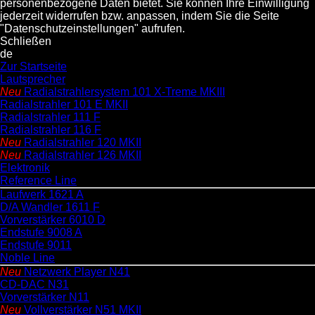
personenbezogene Daten bietet. Sie können Ihre Einwilligung
jederzeit widerrufen bzw. anpassen, indem Sie die Seite
"Datenschutzeinstellungen" aufrufen.
Schließen
de
Zur Startseite
Lautsprecher
Neu
Radialstrahlersystem 101 X-Treme MKIII
Radialstrahler 101 E MKII
Radialstrahler 111 F
Radialstrahler 116 F
Neu
Radialstrahler 120 MKII
Neu
Radialstrahler 126 MKII
Elektronik
Reference Line
Laufwerk 1621 A
D/A Wandler 1611 F
Vorverstärker 6010 D
Endstufe 9008 A
Endstufe 9011
Noble Line
Neu
Netzwerk Player N41
CD-DAC N31
Vorverstärker N11
Neu
Vollverstärker N51 MKII