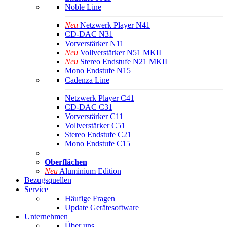
Noble Line
Neu
Netzwerk Player N41
CD-DAC N31
Vorverstärker N11
Neu
Vollverstärker N51 MKII
Neu
Stereo Endstufe N21 MKII
Mono Endstufe N15
Cadenza Line
Netzwerk Player C41
CD-DAC C31
Vorverstärker C11
Vollverstärker C51
Stereo Endstufe C21
Mono Endstufe C15
Oberflächen
Neu
Aluminium Edition
Bezugsquellen
Service
Häufige Fragen
Update Gerätesoftware
Unternehmen
Über uns