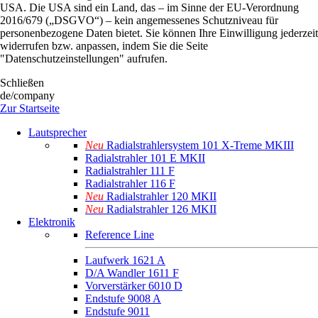
USA. Die USA sind ein Land, das – im Sinne der EU-Verordnung
2016/679 („DSGVO“) – kein angemessenes Schutzniveau für
personenbezogene Daten bietet. Sie können Ihre Einwilligung jederzeit
widerrufen bzw. anpassen, indem Sie die Seite
"Datenschutzeinstellungen" aufrufen.
Schließen
de/company
Zur Startseite
Lautsprecher
Neu
Radialstrahlersystem 101 X-Treme MKIII
Radialstrahler 101 E MKII
Radialstrahler 111 F
Radialstrahler 116 F
Neu
Radialstrahler 120 MKII
Neu
Radialstrahler 126 MKII
Elektronik
Reference Line
Laufwerk 1621 A
D/A Wandler 1611 F
Vorverstärker 6010 D
Endstufe 9008 A
Endstufe 9011