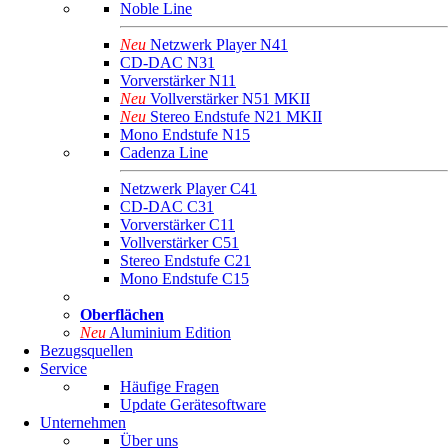
Noble Line
Neu
Netzwerk Player N41
CD-DAC N31
Vorverstärker N11
Neu
Vollverstärker N51 MKII
Neu
Stereo Endstufe N21 MKII
Mono Endstufe N15
Cadenza Line
Netzwerk Player C41
CD-DAC C31
Vorverstärker C11
Vollverstärker C51
Stereo Endstufe C21
Mono Endstufe C15
Oberflächen
Neu
Aluminium Edition
Bezugsquellen
Service
Häufige Fragen
Update Gerätesoftware
Unternehmen
Über uns